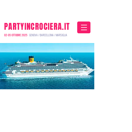
0461 914471
3472488666
info@fersinaviaggi.it
PARTYINCROCIERA.IT
02-05 OTTOBRE 2025
GENOVA / BARCELLONA / MARSIGLIA